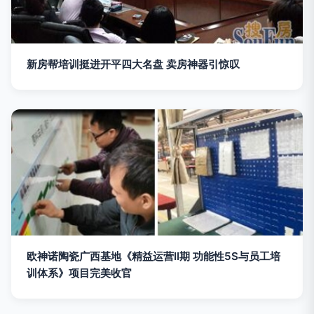
新房帮培训挺进开平四大名盘 卖房神器引惊叹
欧神诺陶瓷广西基地《精益运营II期 功能性5S与员工培
训体系》项目完美收官